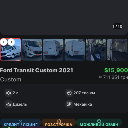
1
/
10
Ford Transit Custom
2021
$
15,900
≈
711 651 грн
Custom
2 л
207
тис.км
Дизель
Механіка
КРЕДИТ / ЛІЗИНГ
РОЗСТРОЧКА
МОЖЛИВИЙ ОБМІН