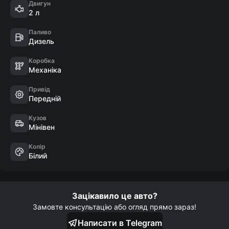
- Датчик дощу

Двигун
2 л
- Датчик світла

- Led-лінзована оптика

Паливо
- Голосове управління
Дизель
Коробка
Механіка
Привід
Передній
Кузов
Мінівен
Колір
Білий
Зацікавило це авто?
Замовте консультацію або огляд прямо зараз!
Написати в Telegram