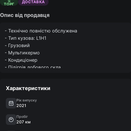
ДОСТАВКА
ТОРГ
Опис від продавця
- Технічно повністю обслужена 

- Тип кузова: L1H1

- Грузовий

- Мультикермо

- Кондиціонер

- Підігрів лобового скла

- Передні склопідйомники

- Електродзеркала

Характеристики
- Підігрів дзеркал

- Круїз-контроль

Рік випуску
- Bluetooth/USB

2021
- Парктроніки 360°

Пробіг
- Вибір режиму руху (Normal/Eco/Slippery)

207 км
- Курсова стабілізація
