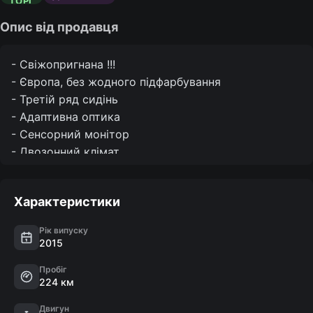
ТОРГ
Опис від продавця
- Свіжопригнана !!!

- Європа, без жодного підфарбування

- Третій ряд сидінь

- Адаптивна оптика

- Сенсорний монітор

- Двозонний клімат

- Панорамний дах

- Вентиляція та підігрів сидінь

Характеристики
- Памʼять сидінь

- Підігрів керма

Рік випуску
- Всі можливі асистенти

2015
- Дістронік

Пробіг
- Вибір режиму руху (Спорт/Нормал/Комфорт)

224 км
- Адаптивний круіз-контроль

- Автоматичне дальнє світло

Двигун