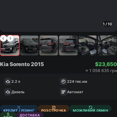
1
/
10
Kia Sorento
2015
$
23,650
≈
1 058 635 грн
2.2 л
224
тис.км
Дизель
Автомат
КРЕДИТ / ЛІЗИНГ
РОЗСТРОЧКА
МОЖЛИВИЙ ОБМІН
ДОСТАВКА