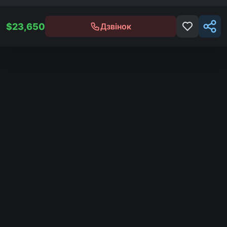
$
23,650
Дзвінок