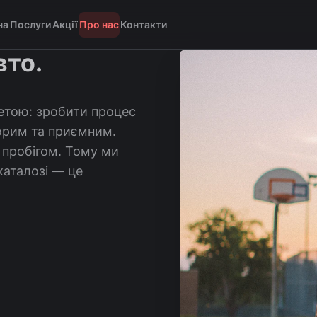
на
Послуги
Акції
Про нас
Контакти
вто.
етою: зробити процес
зорим та приємним.
 пробігом. Тому ми
каталозі — це