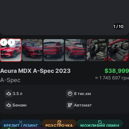
1
/
10
Acura MDX A-Spec
2023
$
38,999
≈
1 745 697 грн
A-Spec
3.5 л
8
тис.км
Бензин
Автомат
КРЕДИТ / ЛІЗИНГ
РОЗСТРОЧКА
МОЖЛИВИЙ ОБМІН