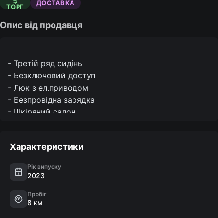
ДОСТАВКА
ТОРГ
Опис від продавця
- Третій ряд сидінь

- Безключовий доступ

- Люк з ел.приводом

- Безпровідна зарядка

- Шкіряний салон

- Ел.регулювання керма

- Ел.регулювання сидінь

Характеристики
- Підігрів сидінь

- Вентиляція сидінь

Рік випуску
- Памʼять сидінь

2023
- Парктроніки 360°

Пробіг
- Камера 360°

8 км
- Сліпі зони
