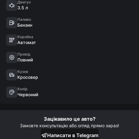
- Ел.привід кришки багажника

Двигун
3.5 л
- Багатозонний клімат

- Apple CarPlay/Android Auto

Паливо
- Адаптивний круїз

Бензин
- Система Start/Stop

Коробка
- Вибір режиму руху

Автомат
- Допомога при спуску та підйомі

Привід
- Утримання в смузі

Повний
- Електроручник
Кузов
Кросовер
Колір
Червоний
Зацікавило це авто?
Замовте консультацію або огляд прямо зараз!
Написати в Telegram