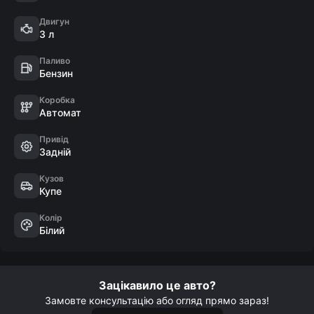
- Памʼять сидінь

- Електрорегулювання сидінь та окремих частин: 
Двигун
3 л
бокова підтримка, подовжені подушки, підтримка 
попереку, інтегровані підголівники

Паливо
- Амбієнтна підсвітка

Бензин
- Двозонний клімат контроль

Коробка
- Адаптивний круїз контроль

Автомат
- Автоматичне світло

Привід
- Мультикермо з управлінням голосом

Задній
- AndroidAuto/AppleCarPlay

- Автопаркування

Кузов
Купе
- Електропривід кришки багажника

- Система Start/Stop

Колір
Білий
- Безключовий доступ

- Електронний ручник

- Всі системи активної стабілізації

- Навігація картами України
Зацікавило це авто?
Замовте консультацію або огляд прямо зараз!