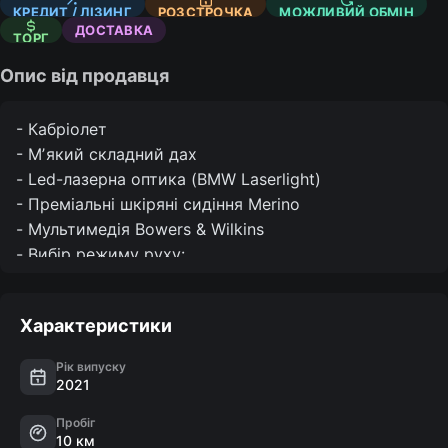
КРЕДИТ / ЛІЗИНГ
РОЗСТРОЧКА
МОЖЛИВИЙ ОБМІН
ДОСТАВКА
ТОРГ
Опис від продавця
- Кабріолет

- Мʼякий складний дах

- Led-лазерна оптика (BMW Laserlight)

- Преміальні шкіряні сидіння Merino

- Мультимедія Bowers & Wilkins

- Вибір режиму руху: 
Sport/Cpmfort/EcoPro/Adaptive

- Проекція на лобове скло

Характеристики
- Камери огляду 360°

- Парктроніки 360°

Рік випуску
- Цифрова панель приладів

2021
- Підгрів керма

Пробіг
- Підгрів сидінь

10 км