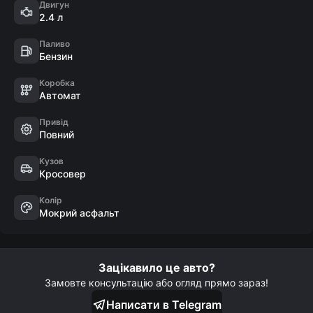
- Курсова стабілізація

Двигун
2.4 л
- Система Start/Stop

- Автоматичне світло

Паливо
- Датчик тиску в шинах

Бензин
- Датчик дощу

Коробка
- Led оптика

Автомат
- Ел.привід кришки багажника
Привід
Повний
Кузов
Кросовер
Колір
Мокрий асфальт
Зацікавило це авто?
Замовте консультацію або огляд прямо зараз!
Написати в Telegram