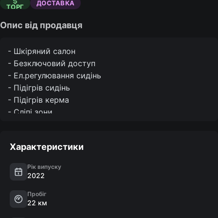
ДОСТАВКА
ТОРГ
Опис від продавця
- Шкіряний салон

- Безключовий доступ

- Ел.регулювання сидінь

- Підігрів сидінь

- Підігрів керма

- Сліпі зони

- Дистанційний запуск

- Apple CraPlay/Android Auto

Характеристики
- Kамера заднього виду

- Двозонний клімат

Рік випуску
- Круїз контроль

2022
- Електроручник

Пробіг
- Блокування повного приводу

22 км
- Утримання в смузі
