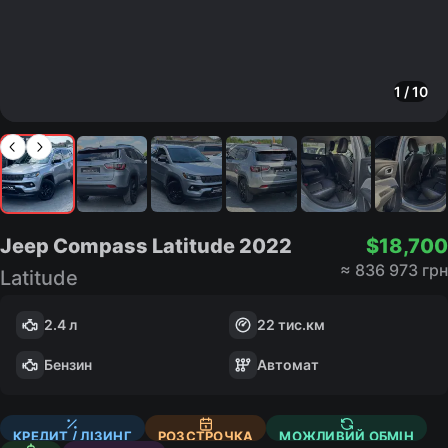
1
/
10
Jeep Compass Latitude
2022
$
18,700
≈
836 973 грн
Latitude
2.4 л
22
тис.км
Бензин
Автомат
КРЕДИТ / ЛІЗИНГ
РОЗСТРОЧКА
МОЖЛИВИЙ ОБМІН