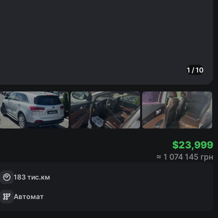
1
/
10
$
23,999
≈
1 074 145 грн
183
тис.км
Автомат