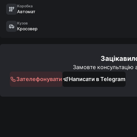
- Ел.привід кришки багажника

Коробка
Автомат
- Система Start/Stop

- Датчик дощу

Кузов
- Датчик світла

Кросовер
- Датчик тиску в шинах

- Курсова стабілізація
Зацікавил
Замовте консультацію а
Зателефонувати
Написати в Telegram