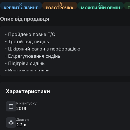
КРЕДИТ / ЛІЗИНГ
РОЗСТРОЧКА
МОЖЛИВИЙ ОБМІН
Опис від продавця
- Пройдено повне Т/О

- Третій ряд сидінь 

- Шкіряний салон з перфорацією

- Ел.регулювання сидінь

- Підігріви сидінь

- Вентиляція сидінь

- Памʼять сидінь

- Підігрів керма

Характеристики
- Розетка 220В

- Блокування повного приводу

Рік випуску
- Сліпі зони

2016
- Drive Mode

Двигун
- Електроручник

2.2 л
- AutoHold
