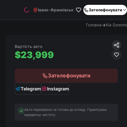
Івано-Франківськ
Зателефонувати
→
Головна
Kia Sorento
Вартість авто
$
23,999
Зателефонувати
Telegram
Instagram
Авто перевірено та готове до огляду. Гарантуємо
юридичну чистоту.