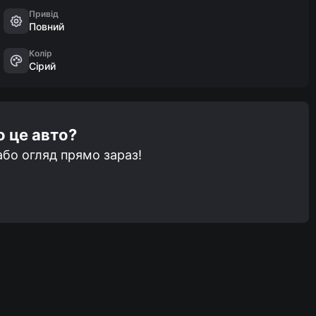
Привід
Повний
Колір
Сірий
о це авто?
бо огляд прямо зараз!