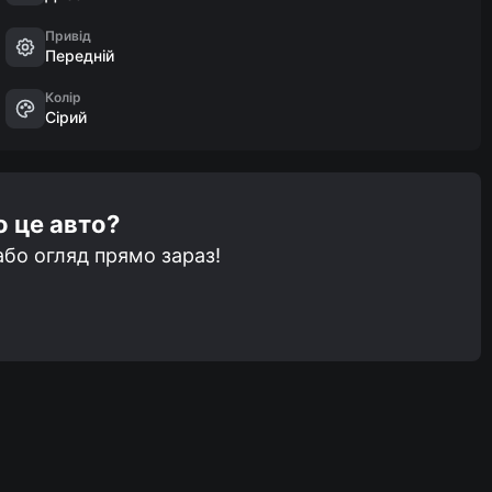
Привід
Передній
Колір
Сірий
о це авто?
бо огляд прямо зараз!