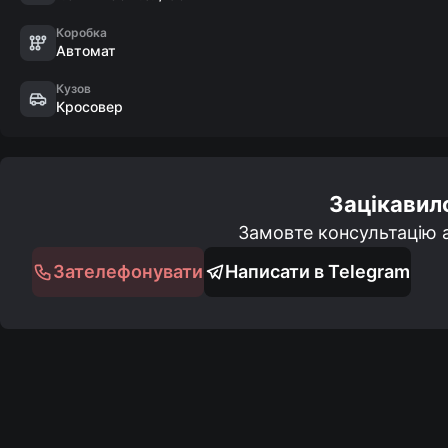
- Автоматичне світло

- Навігація картами України

Коробка
Автомат
- Утримання в смузі

- Читання дорожніх знаків

Кузов
- Мультикермо

Кросовер
- Електродзеркала

- Датчик тиску в шинах

- Датчик дощу

Зацікавил
- Система екстренного гальмування 
Замовте консультацію а
Зателефонувати
Написати в Telegram