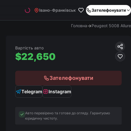
Івано-Франківськ
Зателефонувати
→
Головна
Peugeot 5008 Allure
Вартість авто
$
22,650
Зателефонувати
Telegram
Instagram
Авто перевірено та готове до огляду. Гарантуємо
юридичну чистоту.