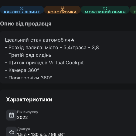
КРЕДИТ / ЛІЗИНГ
РОЗСТРОЧКА
МОЖЛИВИЙ ОБМІН
Опис від продавця
Ідеальний стан автомобіля🔥

- Розхід палила: місто - 5,4/траса - 3,8

- Третій ряд сидінь

- Щиток приладів Virtual Cockpit

- Камера 360°

- Парктроніки 360°

- Адаптивний круїз

- Двозонний клімат

Характеристики
- Сенсорний монітор

- Apple Carplay/Android Auto

Рік випуску
- Електроручник

2022
- Вибір режиму руху (Eco/Normal/Sport)

Двигун
- Система Start/Stop

1.5 л • 130 к.с. / 96 кВт