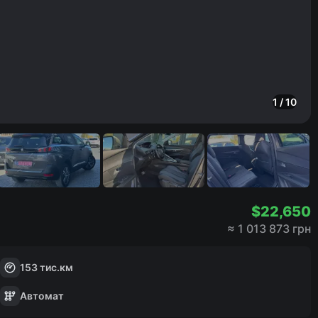
1
/
10
$
22,650
≈
1 013 873 грн
153
тис.км
Автомат