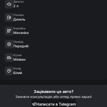
- Drive Eco

Двигун
2 л
- Датчики дощу

- Датчик світла

Паливо
- Навігація картами України

Дизель
- AndroidAuto/AppleCarPlay
Коробка
Механіка
Привід
Передній
Кузов
Мінівен
Колір
Білий
Зацікавило це авто?
Замовте консультацію або огляд прямо зараз!
Написати в Telegram