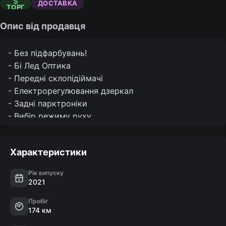
ДОСТАВКА
ТОРГ
Опис від продавця
- Без підфарбувань!

- Бі Лед Оптика

- Передні склопідіймачі

- Електрорегулювання дзеркал

- Задні парктроніки 

- Вибір режиму руху

- Віртуальна панель приладів

- Система Start/Stop

Характеристики
- Беключовий доступ

- Автоматичне світло

Рік випуску
- Камера заднього виду

2021
- Сенсорний монітор

Пробіг
- Кондиціонер

174 км
- Круїз контроль
