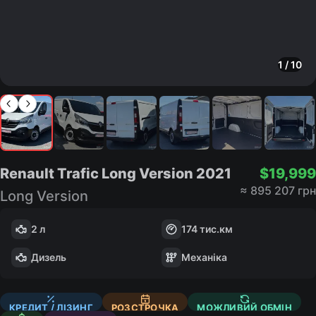
1
/
10
Renault Trafic Long Version
2021
$
19,999
≈
895 207 грн
Long Version
2 л
174
тис.км
Дизель
Механіка
КРЕДИТ / ЛІЗИНГ
РОЗСТРОЧКА
МОЖЛИВИЙ ОБМІН